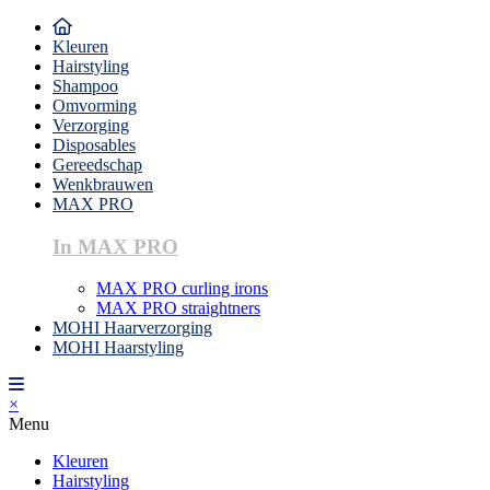
Kleuren
Hairstyling
Shampoo
Omvorming
Verzorging
Disposables
Gereedschap
Wenkbrauwen
MAX PRO
In MAX PRO
MAX PRO curling irons
MAX PRO straightners
MOHI Haarverzorging
MOHI Haarstyling
×
Menu
Kleuren
Hairstyling