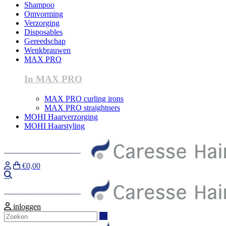
Shampoo
Omvorming
Verzorging
Disposables
Gereedschap
Wenkbrauwen
MAX PRO
In MAX PRO
MAX PRO curling irons
MAX PRO straightners
MOHI Haarverzorging
MOHI Haarstyling
€0,00
Zoeken
inloggen
Zoeken