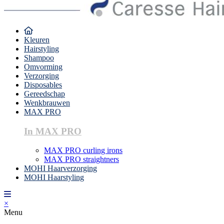
Kleuren
Hairstyling
Shampoo
Omvorming
Verzorging
Disposables
Gereedschap
Wenkbrauwen
MAX PRO
In MAX PRO
MAX PRO curling irons
MAX PRO straightners
MOHI Haarverzorging
MOHI Haarstyling
×
Menu