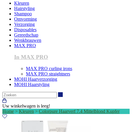
Kleuren
Hairstyling
Shampoo
Omvorming
Verzorging
Disposables
Gereedschap
Wenkbrauwen
MAX PRO
In MAX PRO
MAX PRO curling irons
MAX PRO straightners
MOHI Haarverzorging
MOHI Haarstyling
Zoeken
Uw winkelwagen is leeg!
Home
>
Kleuren
>
Colorpure Haarverf 7.4 Mittelblond Kupfer