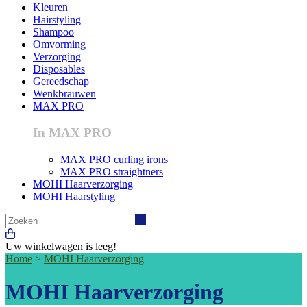
Kleuren
Hairstyling
Shampoo
Omvorming
Verzorging
Disposables
Gereedschap
Wenkbrauwen
MAX PRO
In MAX PRO
MAX PRO curling irons
MAX PRO straightners
MOHI Haarverzorging
MOHI Haarstyling
Zoeken
Uw winkelwagen is leeg!
Home
>
MOHI Haarverzorging
MOHI Haarverzorging