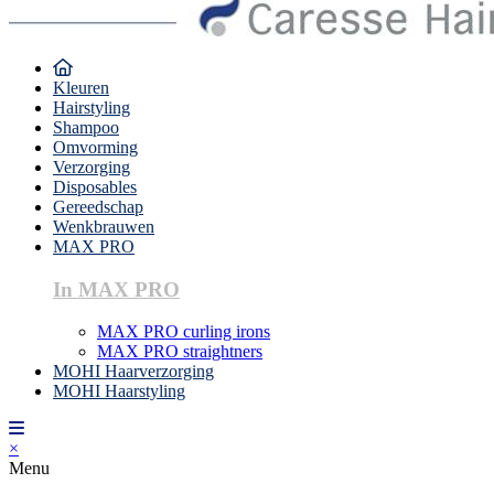
Kleuren
Hairstyling
Shampoo
Omvorming
Verzorging
Disposables
Gereedschap
Wenkbrauwen
MAX PRO
In MAX PRO
MAX PRO curling irons
MAX PRO straightners
MOHI Haarverzorging
MOHI Haarstyling
×
Menu