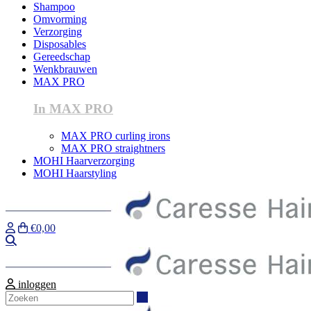
Shampoo
Omvorming
Verzorging
Disposables
Gereedschap
Wenkbrauwen
MAX PRO
In MAX PRO
MAX PRO curling irons
MAX PRO straightners
MOHI Haarverzorging
MOHI Haarstyling
€0,00
Zoeken
inloggen
Zoeken