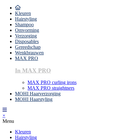
Kleuren
Hairstyling
Shampoo
Omvorming
Verzorging
Disposables
Gereedschap
Wenkbrauwen
MAX PRO
In MAX PRO
MAX PRO curling irons
MAX PRO straightners
MOHI Haarverzorging
MOHI Haarstyling
×
Menu
Kleuren
Hairstyling