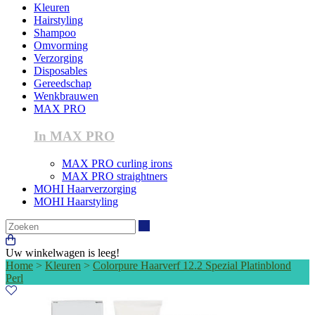
Kleuren
Hairstyling
Shampoo
Omvorming
Verzorging
Disposables
Gereedschap
Wenkbrauwen
MAX PRO
In MAX PRO
MAX PRO curling irons
MAX PRO straightners
MOHI Haarverzorging
MOHI Haarstyling
Zoeken
Uw winkelwagen is leeg!
Home
>
Kleuren
>
Colorpure Haarverf 12.2 Spezial Platinblond
Perl