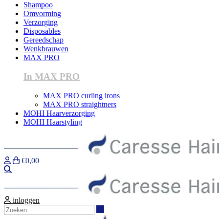
Shampoo
Omvorming
Verzorging
Disposables
Gereedschap
Wenkbrauwen
MAX PRO
In MAX PRO
MAX PRO curling irons
MAX PRO straightners
MOHI Haarverzorging
MOHI Haarstyling
€0,00
Zoeken
inloggen
Zoeken