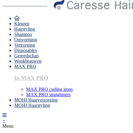
Kleuren
Hairstyling
Shampoo
Omvorming
Verzorging
Disposables
Gereedschap
Wenkbrauwen
MAX PRO
In MAX PRO
MAX PRO curling irons
MAX PRO straightners
MOHI Haarverzorging
MOHI Haarstyling
×
Menu