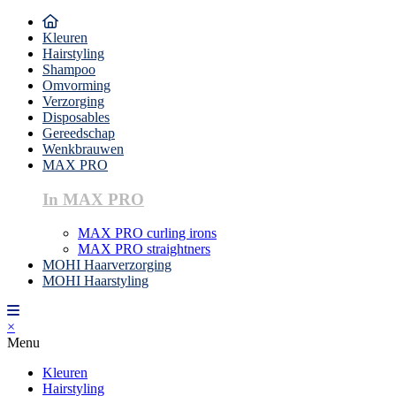
Kleuren
Hairstyling
Shampoo
Omvorming
Verzorging
Disposables
Gereedschap
Wenkbrauwen
MAX PRO
In MAX PRO
MAX PRO curling irons
MAX PRO straightners
MOHI Haarverzorging
MOHI Haarstyling
×
Menu
Kleuren
Hairstyling